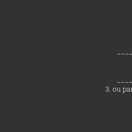
___
___
3. ou p