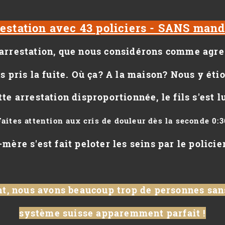
restation avec 43 policiers - SANS mand
e arrestation, que nous considérons comme agress
s pris la fuite. Où ça? A la maison? Nous y éti
te arrestation disproportionnée, le fils s'est l
Faites attention aux cris de douleur dès la seconde 0:3
-mère s'est fait peloter les seins par le polici
, nous avons beaucoup trop de personnes san
système suisse apparemment parfait !