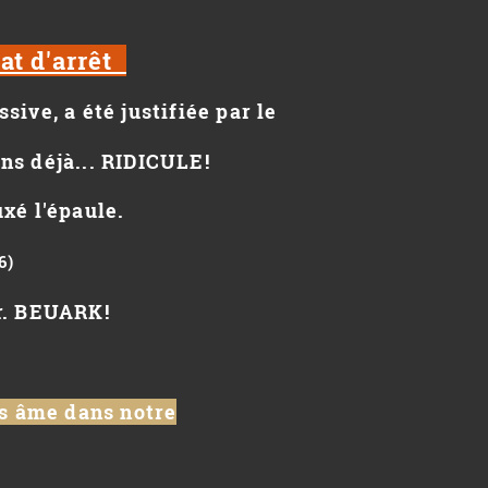
at d'arrêt
ive, a été justifiée par le
ons déjà... RIDICULE!
uxé l'épaule.
6)
er. BEUARK!
s âme dans notre