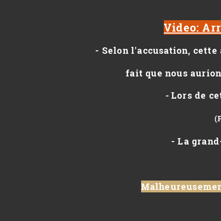
Video: Ar
- Selon l'accusation, cett
fait que nous aurion
-
Lors de cet
(
- La grand
Malheureusement