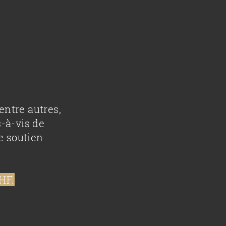
entre autres,
s-à-vis de
e soutien
HF.