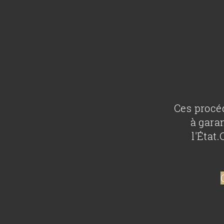
Ces procéd
à garan
l'État