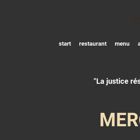
Bes
un
start
restaurant
menu
"La justice ré
MER