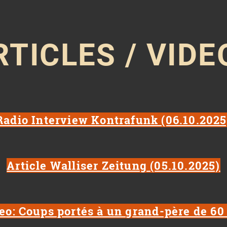
RTICLES / VIDE
Radio Interview Kontrafunk (06.10.2025
Article Walliser Zeitung (05.10.2025)
eo: Coups portés à un grand-père de 60