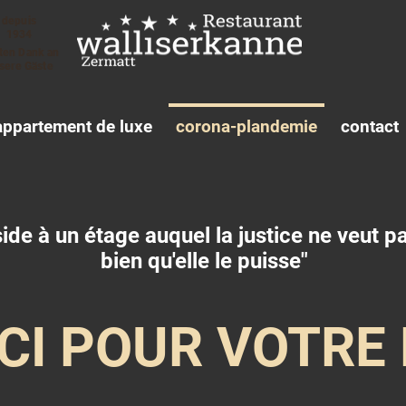
depuis
1934
ten Dank an
sere Gäste
appartement de luxe
corona-plandemie
contact
side à un étage auquel la justice ne veut p
bien qu'elle le puisse"
CI POUR VOTRE 