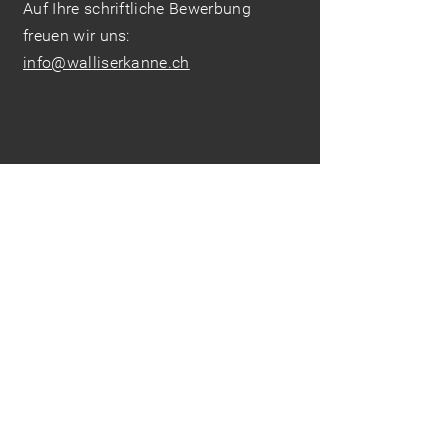
Auf Ihre schriftliche Bewerbung
freuen wir uns:
info@walliserkanne.ch
Thank you for taking a look at our
website.
We are looking forward to your visit!
Contact